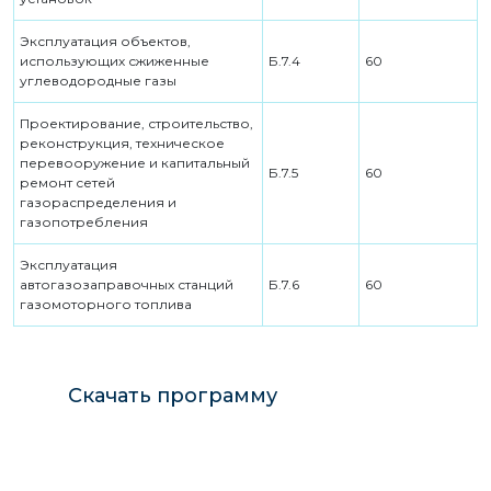
Эксплуатация объектов,
использующих сжиженные
Б.7.4
60
углеводородные газы
Проектирование, строительство,
реконструкция, техническое
перевооружение и капитальный
Б.7.5
60
ремонт сетей
газораспределения и
газопотребления
Эксплуатация
автогазозаправочных станций
Б.7.6
60
газомоторного топлива
Скачать программу