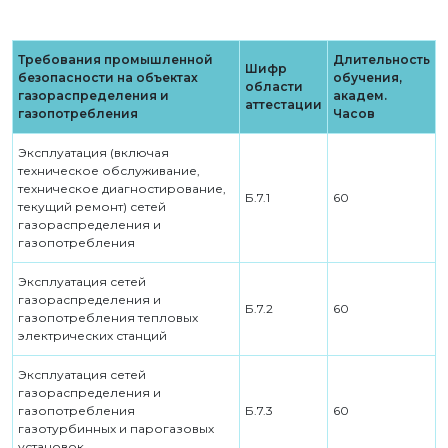
Требования промышленной
Длительность
Шифр
безопасности на объектах
обучения,
области
газораспределения и
академ.
аттестации
газопотребления
Часов
Эксплуатация (включая
техническое обслуживание,
техническое диагностирование,
Б.7.1
60
текущий ремонт) сетей
газораспределения и
газопотребления
Эксплуатация сетей
газораспределения и
Б.7.2
60
газопотребления тепловых
электрических станций
Эксплуатация сетей
газораспределения и
газопотребления
Б.7.3
60
газотурбинных и парогазовых
установок